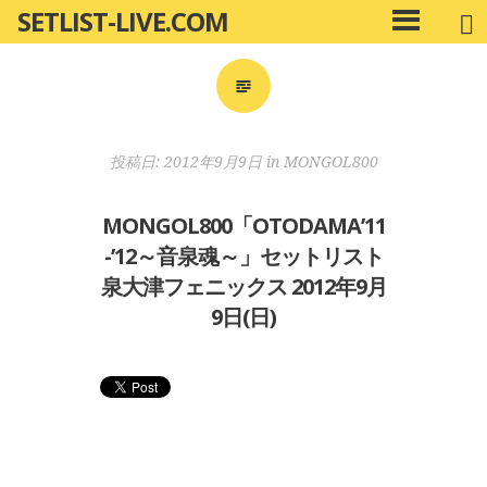
SETLIST-LIVE.COM
コ
メ
ン
イ
ン
テ
メ
ン
ニ
ツ
投稿日:
2012年9月9日
in
MONGOL800
ュ
へ
ー
移
MONGOL800「OTODAMA’11
動
-’12～音泉魂～」セットリスト
泉大津フェニックス 2012年9月
9日(日)