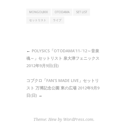
MONGOL800
OTODAMA
SET LIST
セットリスト
ライブ
投
POLYSICS「OTODAMA’11-’12～音泉
稿
魂～」セットリスト 泉大津フェニックス
ナ
2012年9月9日(日)
ビ
コブクロ「FAN’S MADE LIVE」セットリ
ゲ
スト 万博記念公園 東の広場 2012年9月9
ー
日(日)
シ
ョ
ン
Theme: Hew by
WordPress.com
.