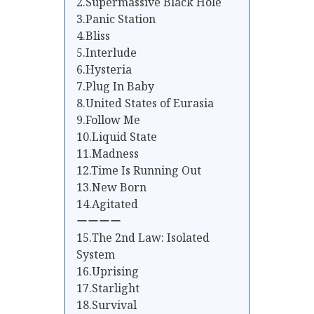
2.Supermassive Black Hole
3.Panic Station
4.Bliss
5.Interlude
6.Hysteria
7.Plug In Baby
8.United States of Eurasia
9.Follow Me
10.Liquid State
11.Madness
12.Time Is Running Out
13.New Born
14.Agitated
ーーーー
15.The 2nd Law: Isolated
System
16.Uprising
17.Starlight
18.Survival