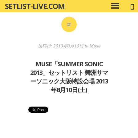
SETLIST-LIVE.COM
コ
メ
ン
イ
ン
テ
メ
ン
ニ
ツ
投稿日:
2013年8月10日
in
Muse
ュ
へ
ー
移
MUSE「SUMMER SONIC
動
2013」セットリスト 舞洲サマ
ーソニック大阪特設会場 2013
年8月10日(土)