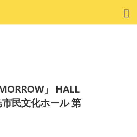
ウ
ィ
ジ
ェ
ッ
ト
OMORROW」 HALL
鹿児島市民文化ホール 第