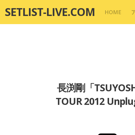
コ
SETLIST-LIVE.COM
HOME
ン
テ
ン
ツ
へ
移
動
長渕剛「TSUYOSHI
TOUR 2012 U