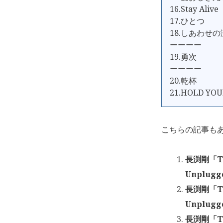
16.Stay Alive
17.ひとつ
18.しあわせの
ーーーー
19.勇次
ーーーー
20.乾杯
21.HOLD YOU
こちらの記事も
長渕剛「TS
Unplug
長渕剛「TS
Unplug
長渕剛「TS