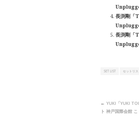
Unplug
長渕剛「TS
Unplug
長渕剛「TS
Unplug
SET LIST
セットリス
投
YUKI「YUKI T
稿
ト 神戸国際会館 こく
ナ
ビ