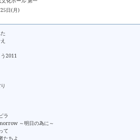
文化ホール 第一
25日(月)
れた
せえ
よ
う2011
ぼり
ンピラ
 Tomorrow ～明日の為に～
かって
死者たちよ