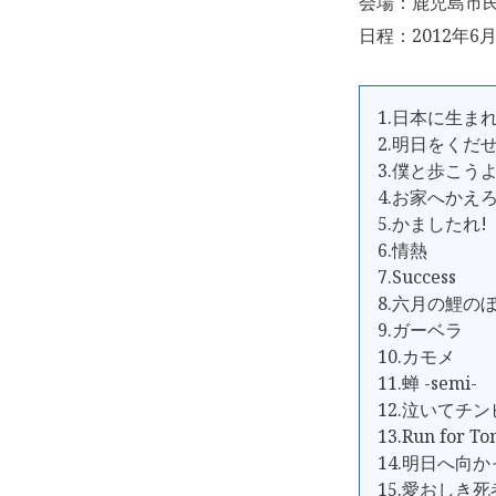
会場：鹿児島市民
日程：2012年6月
1.日本に生ま
2.明日をくだ
3.僕と歩こう
4.お家へかえろ
5.かましたれ!
6.情熱
7.Success
8.六月の鯉の
9.ガーベラ
10.カモメ
11.蝉 -semi-
12.泣いてチ
13.Run for
14.明日へ向
15.愛おしき