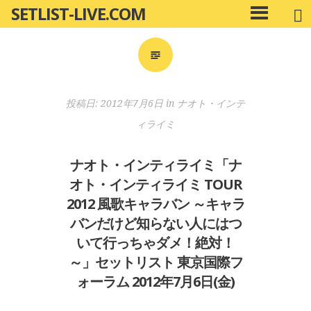
SETLIST-LIVE.COM
コ
メ
ン
イ
ン
テ
メ
ン
ニ
ツ
投稿日:
2012年7月6日
in
ナオト・インテ
ュ
へ
ー
ィライミ
移
動
ナオト・インティライミ「ナ
オト・インティライミ TOUR
2012 風歌キャラバン ～キャラ
バンだけど知らない人にはつ
いて行っちゃダメ！絶対！
～」セットリスト 東京国際フ
ォーラム 2012年7月6日(金)