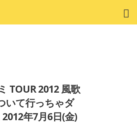
ウ
ィ
ジ
ェ
ッ
ト
UR 2012 風歌
ついて行っちゃダ
12年7月6日(金)