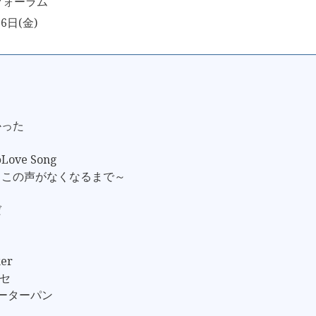
フォーラム
6日(金)
ト
ラ
かった
ove Song
～この声がなくなるまで～
ば
er
ワセ
ピーターパン