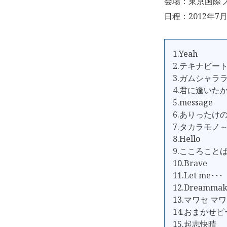
会場：東京国際
日程：2012年7月
1.Yeah
2.テキナビー
3.ガムシャラ
4.君に逢いた
5.message
6.ありったけのL
7.タカラモノ
8.Hello
9.こころこと
10.Brave
11.Let me･･･
12.Dreammak
13.マワセ マ
14.おまかせ
15.起志快晴