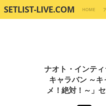
コ
SETLIST-LIVE.COM
HOME
ン
テ
ン
ツ
へ
移
動
ナオト・インティラ
キャラバン ～
メ！絶対！～」セッ