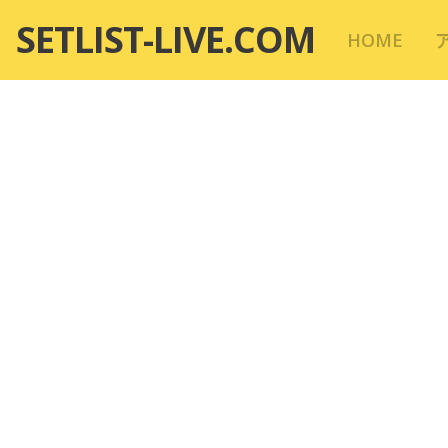
コ
SETLIST-LIVE.COM
HOME
ン
テ
ン
ツ
へ
移
動