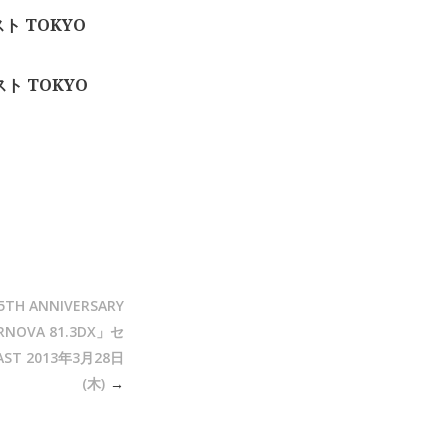
ト TOKYO
ト TOKYO
5TH ANNIVERSARY
PERNOVA 81.3DX」セ
ST 2013年3月28日
(木)