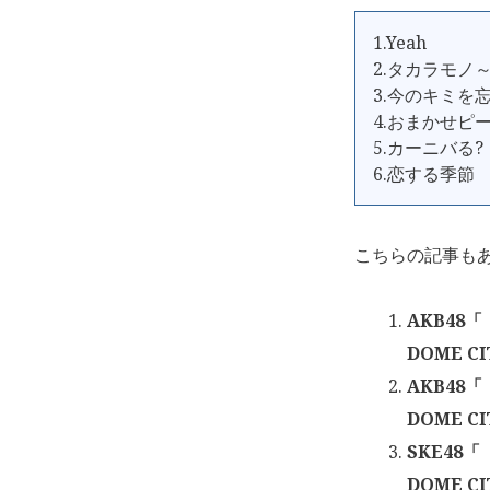
1.Yeah
2.タカラモノ
3.今のキミを
4.おまかせピ
5.カーニバる?
6.恋する季節
こちらの記事も
AKB48
DOME CI
AKB48
DOME CI
SKE48
DOME CI