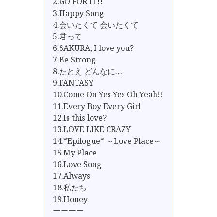
2.GO FOR IT!!
3.Happy Song
4.会いたくて 会いたくて
5.君って
6.SAKURA, I love you?
7.Be Strong
8.たとえ どんなに…
9.FANTASY
10.Come On Yes Yes Oh Yeah!!
11.Every Boy Every Girl
12.Is this love?
13.LOVE LIKE CRAZY
14.*Epilogue* ～Love Place～
15.My Place
16.Love Song
17.Always
18.私たち
19.Honey
ーーーー