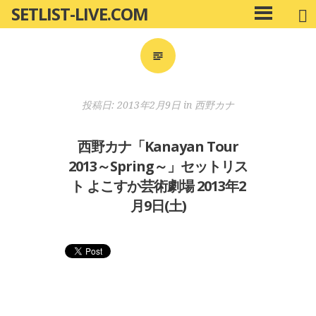
SETLIST-LIVE.COM
コ
メ
ン
イ
ン
テ
メ
ン
ニ
ツ
投稿日:
2013年2月9日
in
西野カナ
ュ
へ
ー
移
西野カナ「Kanayan Tour
動
2013～Spring～」セットリス
ト よこすか芸術劇場 2013年2
月9日(土)