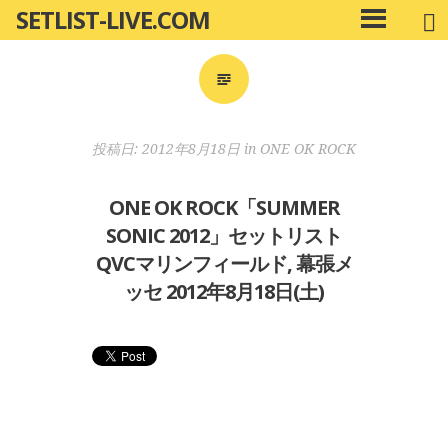
SETLIST-LIVE.COM
コ
メ
ン
イ
ン
テ
メ
ン
ニ
ツ
投稿日:
2012年8月18日
in
ONE OK ROCK
ュ
へ
ー
移
ONE OK ROCK「SUMMER
動
SONIC 2012」セットリスト
QVCマリンフィールド, 幕張メ
ッセ 2012年8月18日(土)