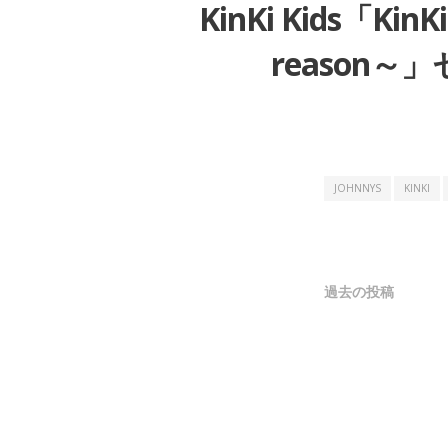
KinKi Kids「KinKi
reason～
JOHNNYS
KINKI
投
過去の投稿
稿
ナ
ビ
ゲ
ー