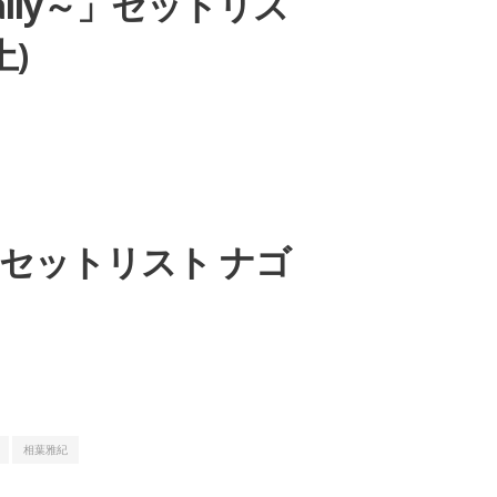
Finally～」セットリス
土)
led」」セットリスト ナゴ
相葉雅紀