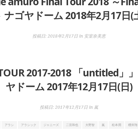
muro Final Tour 2018 ～
 ナゴヤドーム 2018年2月17日(
投稿日:
2018年2月17日
in
安室奈美恵
 TOUR 2017-2018 「untit
ヤドーム 2017年12月17日(日)
投稿日:
2017年12月17日
in
嵐
アラシ
アラシック
ジャニーズ
二宮和也
大野智
嵐
松本潤
櫻井翔