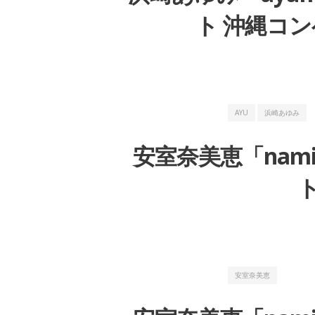
ト 沖縄コン
AYU
浜崎あゆみ
安室奈美恵「namie a
ト
安室奈美恵