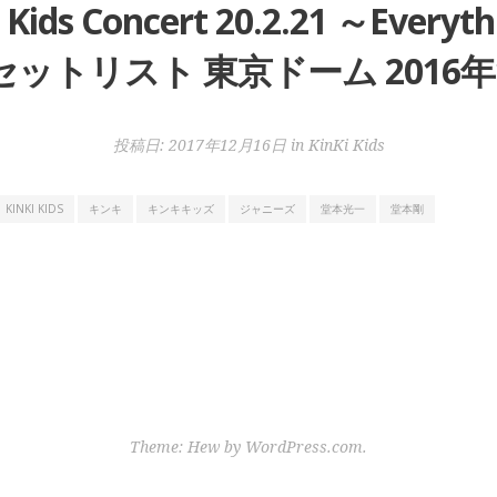
 Kids Concert 20.2.21 ～Everyth
」セットリスト 東京ドーム 2016年1
投稿日:
2017年12月16日
in
KinKi Kids
KINKI KIDS
キンキ
キンキキッズ
ジャニーズ
堂本光一
堂本剛
Theme: Hew by
WordPress.com
.