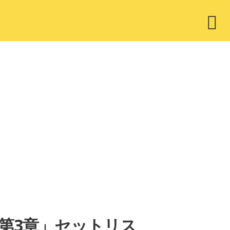
ウ
ィ
ジ
ェ
ッ
ト
ning 第3章」セットリス