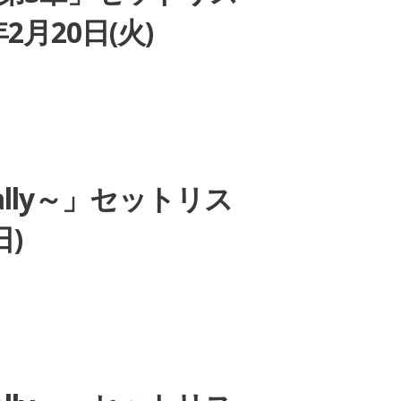
月20日(火)
Finally～」セットリス
日)