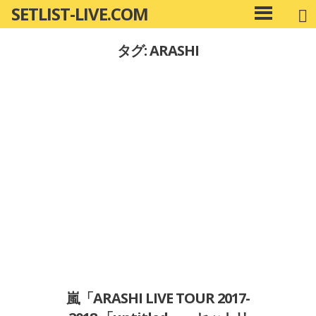
SETLIST-LIVE.COM
コ
メ
ン
イ
タグ: ARASHI
ン
テ
メ
ン
ニ
ツ
ュ
へ
ー
移
動
嵐「ARASHI LIVE TOUR 2017-