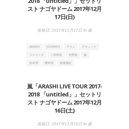
2018 「untitled」」セットリ
スト ナゴヤドーム 2017年12月
17日(日)
投稿日:
2017年12月17日
in
嵐
ARASHI
JOHNNYS
アラシ
アラシック
ジャニーズ
二宮和也
大野智
嵐
松本潤
櫻井翔
相葉雅紀
嵐「ARASHI LIVE TOUR 2017-
2018 「untitled」」セットリ
スト ナゴヤドーム 2017年12月
16日(土)
投稿日:
2017年12月16日
in
嵐