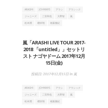
ARASHI
JOHNNYS
アラシ
アラシック
ジャニーズ
二宮和也
大野智
嵐
松本潤
櫻井翔
相葉雅紀
嵐「ARASHI LIVE TOUR 2017-
2018 「untitled」」セットリ
スト ナゴヤドーム 2017年12月
15日(金)
投稿日:
2017年12月15日
in
嵐
ARASHI
JOHNNYS
アラシ
アラシック
ジャニーズ
二宮和也
大野智
嵐
松本潤
櫻井翔
相葉雅紀