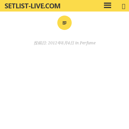
SETLIST-LIVE.COM
コ
メ
ン
イ
ン
テ
メ
ン
ニ
ツ
投稿日:
2012年8月4日
in
Perfume
ュ
へ
ー
移
動