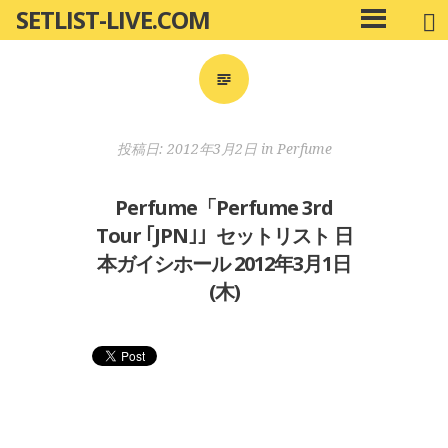
SETLIST-LIVE.COM
コ
メ
ン
イ
ン
テ
メ
ン
ニ
ツ
投稿日:
2012年3月2日
in
Perfume
ュ
へ
ー
移
Perfume「Perfume 3rd
動
Tour ｢JPN｣」セットリスト 日
本ガイシホール 2012年3月1日
(木)