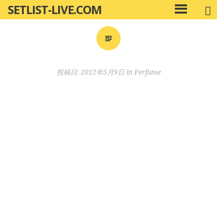
SETLIST-LIVE.COM
コ
メ
ン
イ
ン
テ
メ
ン
ニ
ツ
投稿日:
2012年5月9日
in
Perfume
ュ
へ
ー
移
動