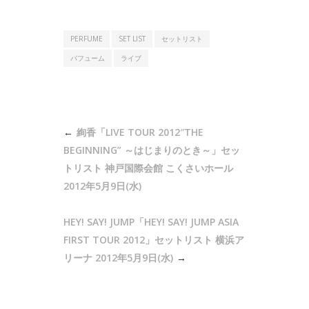
PERFUME
SET LIST
セットリスト
パフューム
ライブ
投
絢香「LIVE TOUR 2012″THE
稿
BEGINNING” ～はじまりのとき～」セッ
ナ
トリスト 神戸国際会館 こくさいホール
2012年5月9日(水)
ビ
ゲ
HEY! SAY! JUMP「HEY! SAY! JUMP ASIA
ー
FIRST TOUR 2012」セットリスト 横浜ア
シ
リーナ 2012年5月9日(水)
ョ
ン