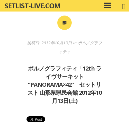
SETLIST-LIVE.COM
コ
メ
ン
イ
ン
テ
メ
ン
ニ
ツ
投稿日:
2012年10月13日
in
ポルノグラフ
ュ
へ
ー
ィティ
移
動
ポルノグラフィティ「12th ラ
イヴサーキット
“PANORAMA×42”」セットリ
スト 山形県県民会館 2012年10
月13日(土)