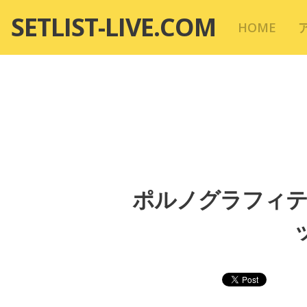
コ
SETLIST-LIVE.COM
HOME
ン
テ
ン
ツ
へ
移
動
ポルノグラフィテ