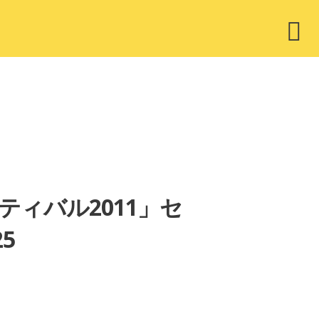
ウ
ィ
ジ
ェ
ッ
ト
ィバル2011」セ
5