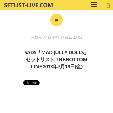
SETLIST-LIVE.COM
コ
メ
ン
イ
ン
テ
メ
ン
ニ
ツ
投稿日:
2013年7月19日
in
SADS
ュ
へ
ー
移
SADS「MAD JULLY DOLLS」
動
セットリスト THE BOTTOM
LINE 2013年7月19日(金)