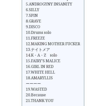
5.ANDROGYNY INSANITY
6.SILLY
7.SPIN
8.GRAVE
9.DISCO
10.Drums solo
11.FREEZE
12.MAKING MOTHER FUCKER
13.ナイトメア
14.K・A・Z solo
15.FAIRY'S MALICE
16.GIRL IN RED
17.WHITE HELL
18.AMARYLLIS
ーーーー
19.WASTED
20.Because
21.THANK YOU