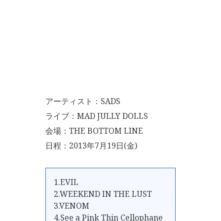
アーティスト：SADS
ライブ：MAD JULLY DOLLS
会場：THE BOTTOM LINE
日程：2013年7月19日(金)
1.EVIL
2.WEEKEND IN THE LUST
3.VENOM
4.See a Pink Thin Cellophane