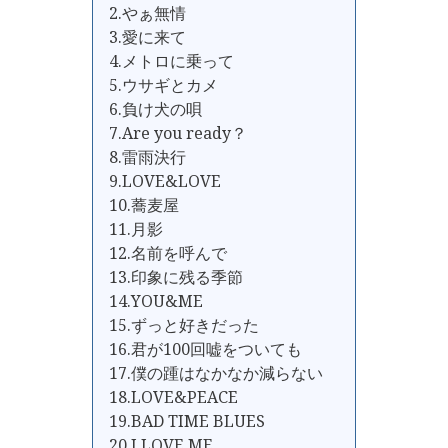
2.やぁ無情
3.愛に来て
4.メトロに乗って
5.ウサギとカメ
6.負け犬の唄
7.Are you ready？
8.雷雨決行
9.LOVE&LOVE
10.蕎麦屋
11.月影
12.名前を呼んで
13.印象に残る季節
14.YOU&ME
15.ずっと好きだった
16.君が100回嘘をついても
17.僕の踵はなかなか減らない
18.LOVE&PEACE
19.BAD TIME BLUES
20.I LOVE ME