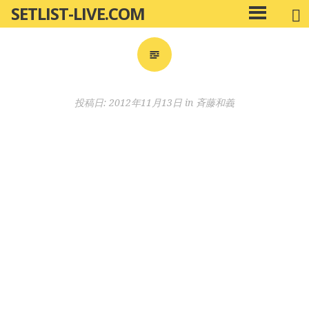
SETLIST-LIVE.COM
コ
メ
ン
イ
ン
テ
メ
ン
ニ
ツ
投稿日:
2012年11月13日
in
斉藤和義
ュ
へ
ー
移
動