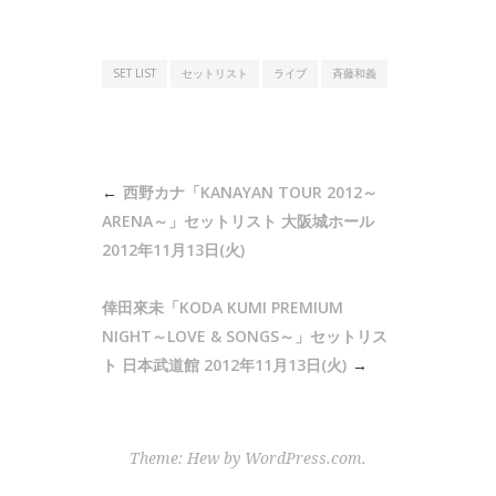
SET LIST
セットリスト
ライブ
斉藤和義
投
西野カナ「KANAYAN TOUR 2012～
稿
ARENA～」セットリスト 大阪城ホール
ナ
2012年11月13日(火)
ビ
倖田來未「KODA KUMI PREMIUM
ゲ
NIGHT～LOVE & SONGS～」セットリス
ー
ト 日本武道館 2012年11月13日(火)
シ
ョ
ン
Theme: Hew by
WordPress.com
.