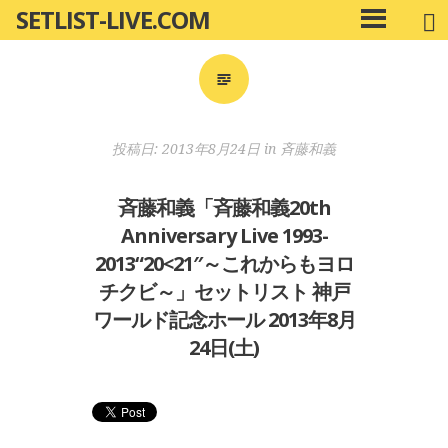
SETLIST-LIVE.COM
コ
メ
ン
イ
ン
テ
メ
ン
ニ
ツ
投稿日:
2013年8月24日
in
斉藤和義
ュ
へ
ー
移
斉藤和義「斉藤和義20th
動
Anniversary Live 1993-
2013“20<21″～これからもヨロ
チクビ～」セットリスト 神戸
ワールド記念ホール 2013年8月
24日(土)