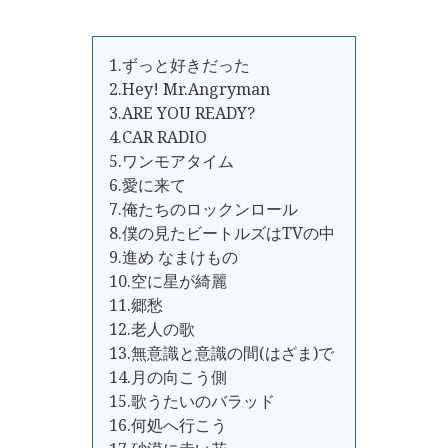
1.ずっと好きだった
2.Hey! Mr.Angryman
3.ARE YOU READY?
4.CAR RADIO
5.ワンモアタイム
6.愛に来て
7.俺たちのロックンロール
8.僕の見たビートルズはTVの中
9.進め なまけもの
10.空に星が綺麗
11.郷愁
12.老人の歌
13.無意識と意識の間(はざま)で
14.月の向こう側
15.歌うたいのバラッド
16.何処へ行こう