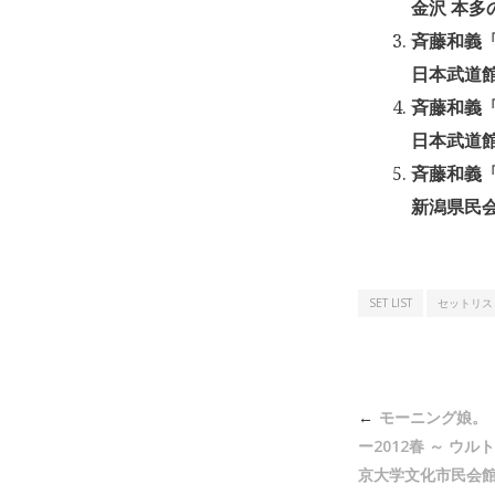
金沢 本多の
斉藤和義「KA
日本武道館 
斉藤和義「KA
日本武道館 
斉藤和義「KA
新潟県民会館
SET LIST
セットリス
投
モーニング娘。
稿
ー2012春 ～ ウ
ナ
京大学文化市民会館 