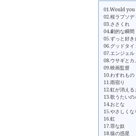
01.Would you 
02.桜ラプソデ
03.ささくれ
04.劇的な瞬間
05.ずっと好
06.グッドタ
07.エンジェル
08.ウサギとカ
09.映画監督
10.わすれもの
11.雨宿り
12.虹が消え
13.歌うたい
14.おとな
15.やさしく
16.虹
17.罪な奴
18.猿の惑星