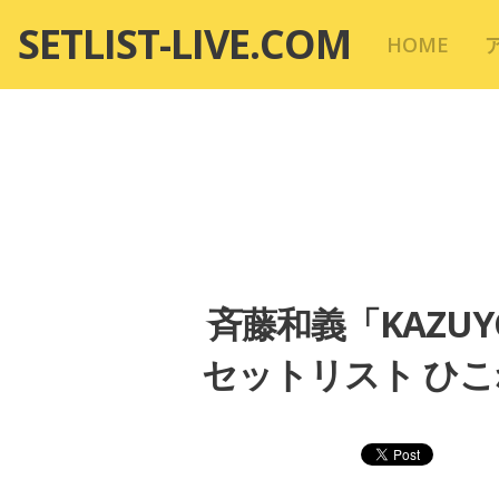
コ
SETLIST-LIVE.COM
HOME
ン
テ
ン
ツ
へ
移
動
斉藤和義「KAZUYOSHI
セットリスト ひこね