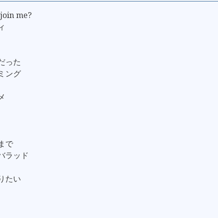
join me?
ィ
きだった
イミング
メ
るまで
のバラッド
なりたい