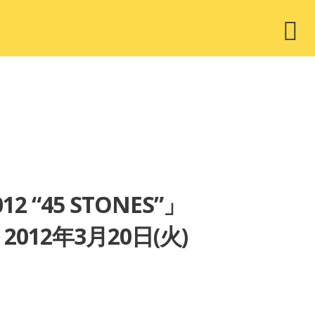
ウ
ィ
ジ
ェ
ッ
ト
12 “45 STONES”」
12年3月20日(火)