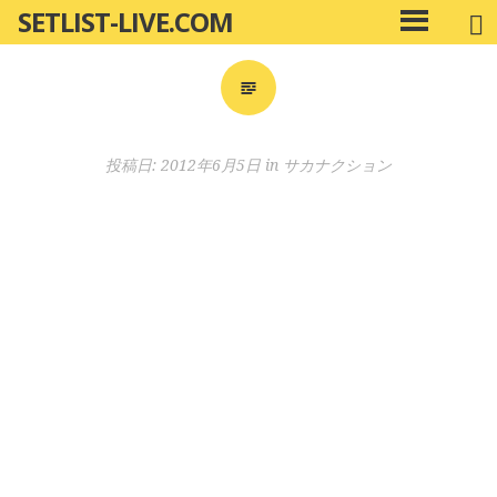
SETLIST-LIVE.COM
コ
メ
ン
イ
ン
テ
メ
ン
ニ
ツ
投稿日:
2012年6月5日
in
サカナクション
ュ
へ
ー
移
動