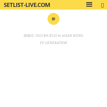
SETLIST-LIVE.COM
コ
メ
ン
イ
ン
テ
メ
ン
ニ
ツ
投稿日:
2012年6月5日
in
ASIAN KUNG-
ュ
へ
ー
FU GENERATION
移
動