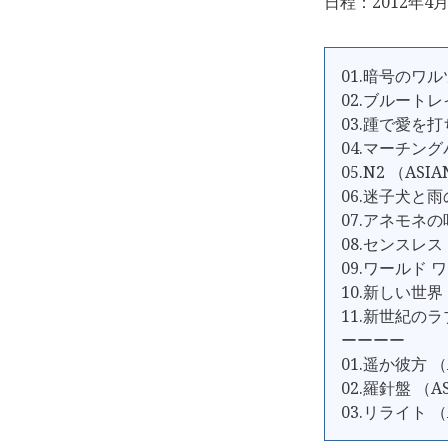
日程：2012年4月
01.暗号のワルツ
02.ブルートレイ
03.踵で愛を打ち
04.マーチングバ
05.N2 （ASI
06.迷子犬と雨の
07.アネモネの咲
08.センスレス 
09.ワールド ワ
10.新しい世界 
11.新世紀のラブ
ーーーー
01.遥か彼方 （A
02.羅針盤 （AS
03.リライト （A