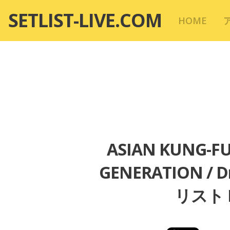
コ
SETLIST-LIVE.COM
HOME
ン
テ
ン
ツ
へ
移
動
ASIAN KUNG-F
GENERATION / D
リスト L