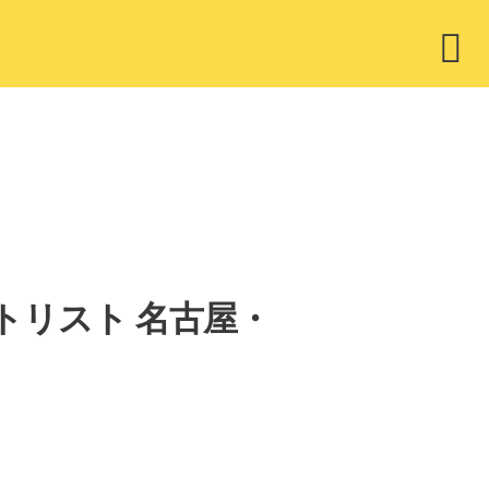
ウ
ィ
ジ
ェ
ッ
ト
セットリスト 名古屋・