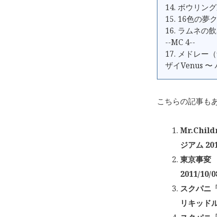
14. ボウリン
15. 16色の
16. ラムネの
--MC 4--
17. メドレー
ザイVenus 
こちらの記事も
Mr.Chil
ジアム 201
東京事変 「
2011/10/0
スクパニ「Sc
リキッドルー