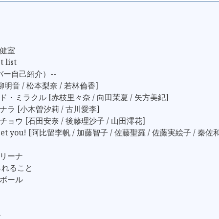
保健室
list
ンバー自己紹介）--
高柳明音 / 松本梨奈 / 若林倫香]
ンド・ミラクル [赤枝里々奈 / 向田茉夏 / 矢方美紀]
ヨナラ [小木曽汐莉 / 古川愛李]
チョウ [石田安奈 / 後藤理沙子 / 山田澪花]
o meet you! [阿比留李帆 / 加藤智子 / 佐藤聖羅 / 佐藤実絵子 / 秦佐
レリーナ
いられること
グボール
＞