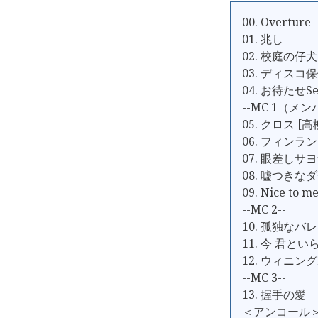
00. Overture
01. 兆し
02. 校庭の仔犬
03. ディスコ
04. お待たせSet 
--MC 1（メ
05. クロス [
06. フィンラ
07. 眼差しサ
08. 嘘つきなダ
09. Nice t
--MC 2--
10. 孤独なバ
11. 今 君と
12. ウィニン
--MC 3--
13. 握手の愛
＜アンコール