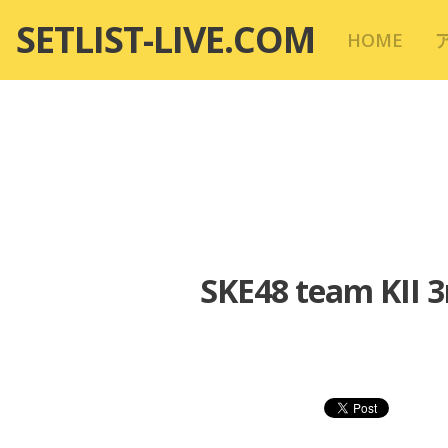
コ
SETLIST-LIVE.COM
HOME
ン
テ
ン
ツ
へ
移
動
SKE48 team