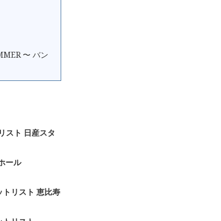
MER 〜 バン
」セットリスト 日産スタ
大ホール
”」セットリスト 恵比寿