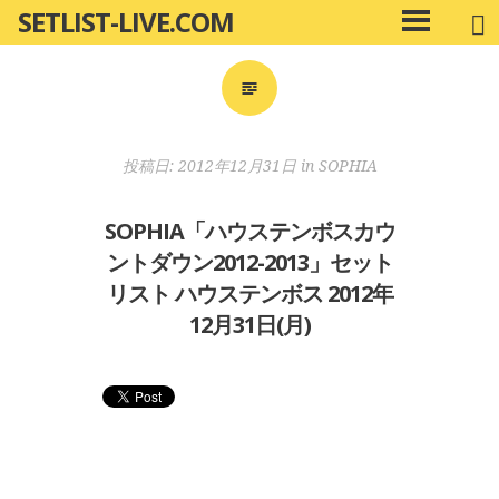
SETLIST-LIVE.COM
コ
メ
ン
イ
ン
テ
メ
ン
ニ
ツ
投稿日:
2012年12月31日
in
SOPHIA
ュ
へ
ー
移
SOPHIA「ハウステンボスカウ
動
ントダウン2012-2013」セット
リスト ハウステンボス 2012年
12月31日(月)