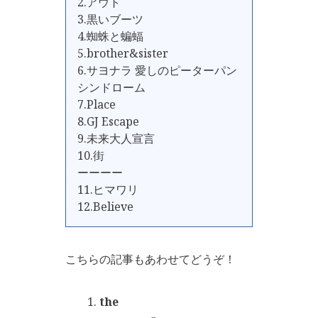
2.アウト
3.黒いブーツ
4.蜘蛛と蝙蝠
5.brother&sister
6.サヨナラ 愛しのピーターパン
シンドローム
7.Place
8.GJ Escape
9.未来大人宣言
10.街
ーーーー
11.ヒマワリ
12.Believe
こちらの記事もあわせてどうぞ！
the