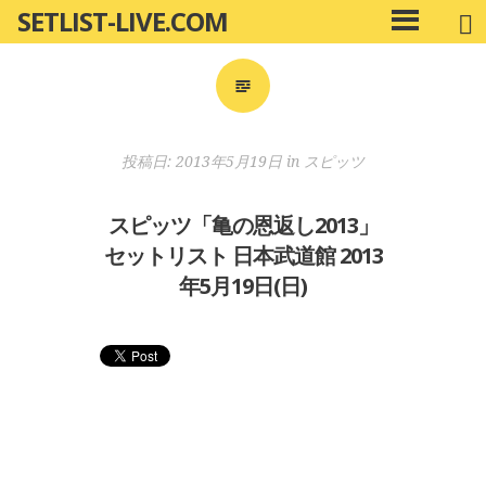
SETLIST-LIVE.COM
コ
メ
ン
イ
ン
テ
メ
ン
ニ
ツ
投稿日:
2013年5月19日
in
スピッツ
ュ
へ
ー
移
スピッツ「亀の恩返し2013」
動
セットリスト 日本武道館 2013
年5月19日(日)