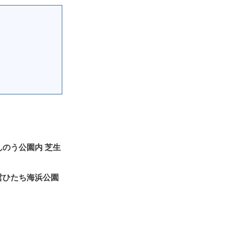
まんのう公園内 芝生
 国営ひたち海浜公園