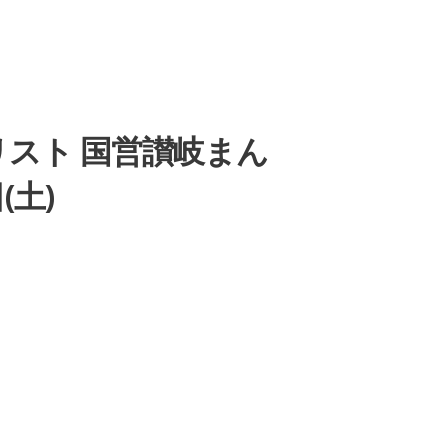
トリスト 国営讃岐まん
(土)