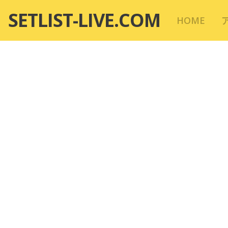
コ
SETLIST-LIVE.COM
HOME
ン
テ
ン
ツ
へ
移
動