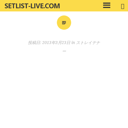
SETLIST-LIVE.COM
コ
メ
ン
イ
ン
テ
メ
ン
ニ
ツ
投稿日:
2013年3月23日
in
ストレイテナ
ュ
へ
ー
ー
移
動