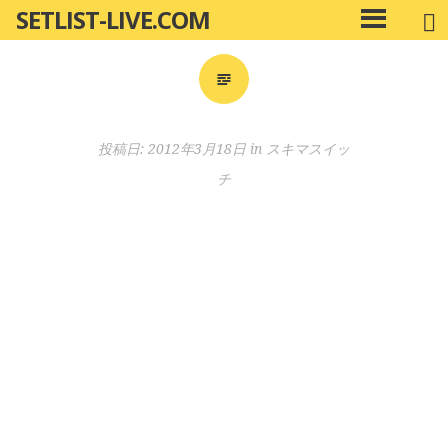
SETLIST-LIVE.COM
コ
メ
ン
イ
ン
テ
メ
ン
ニ
ツ
投稿日:
2012年3月18日
in
スキマスイッ
ュ
へ
ー
チ
移
動