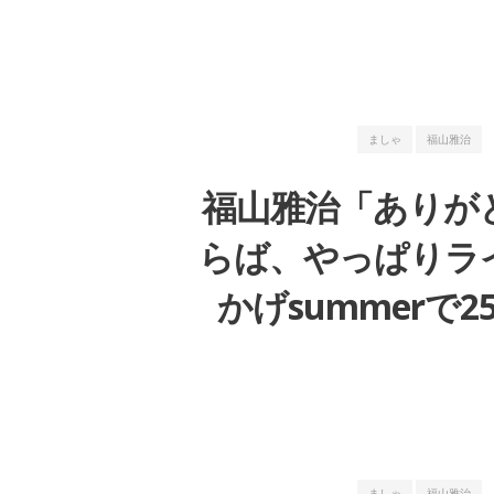
ましゃ
福山雅治
福山雅治「ありが
らば、やっぱりライヴ
かげsummerで
ましゃ
福山雅治