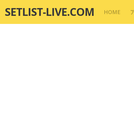
コ
SETLIST-LIVE.COM
HOME
ン
テ
ン
ツ
へ
移
動