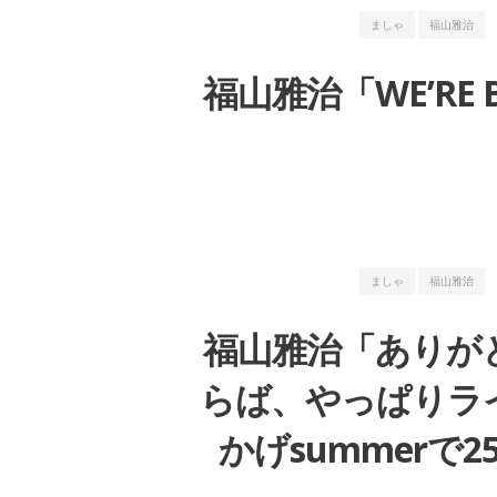
ましゃ
福山雅治
福山雅治「WE’RE 
ましゃ
福山雅治
福山雅治「ありが
らば、やっぱりライヴ
かげsummerで