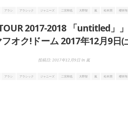
アラシ
アラシック
ジャニーズ
二宮和也
大野智
嵐
松本潤
櫻井翔
 TOUR 2017-2018 「untit
フオク!ドーム 2017年12月9日(
投稿日:
2017年12月9日
in
嵐
アラシ
アラシック
ジャニーズ
二宮和也
大野智
嵐
松本潤
櫻井翔