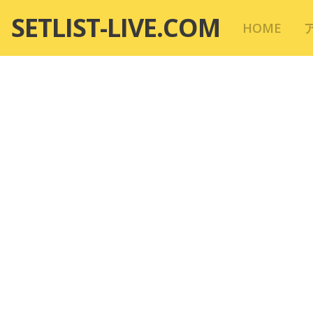
コ
SETLIST-LIVE.COM
HOME
ン
テ
ン
ツ
へ
移
動