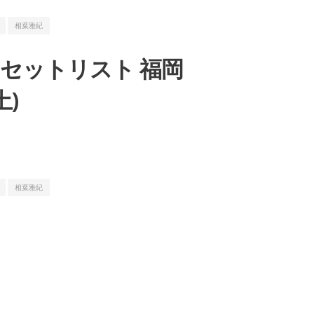
相葉雅紀
led」」セットリスト 福岡
土)
相葉雅紀