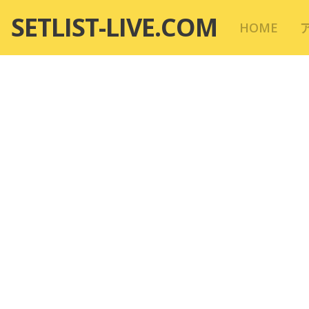
コ
SETLIST-LIVE.COM
HOME
ン
テ
ン
ツ
へ
移
動