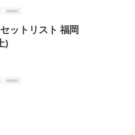
相葉雅紀
led」」セットリスト 福岡
土)
相葉雅紀