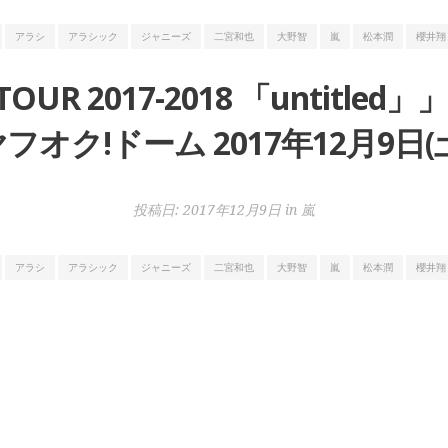
アラシ
アラシック
ジャニーズ
二宮和也
大野智
嵐
松本潤
櫻井翔
 TOUR 2017-2018 「untit
フオク!ドーム 2017年12月9日(
投稿日:
2017年12月9日
in
嵐
アラシ
アラシック
ジャニーズ
二宮和也
大野智
嵐
松本潤
櫻井翔