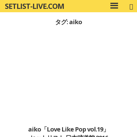
SETLIST-LIVE.COM
コ
メ
ン
イ
タグ: aiko
ン
テ
メ
ン
ニ
ツ
ュ
へ
ー
移
動
aiko「Love Like Pop vol.19」