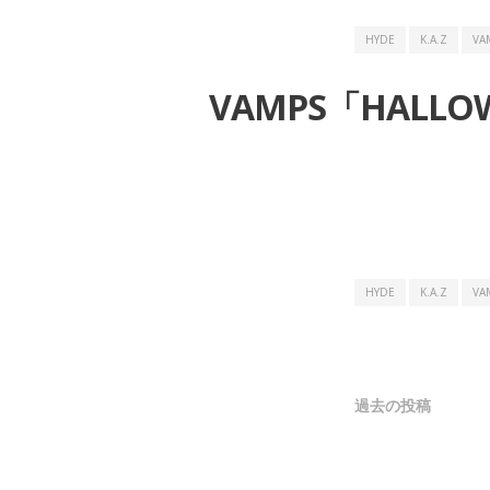
HYDE
K.A.Z
VA
VAMPS「HALL
HYDE
K.A.Z
VA
投
過去の投稿
稿
ナ