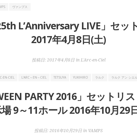
MPS
ヴァンプス
「25th L’Anniversary LIV
2017年4月8日(土)
投稿日:
2017年4月8日
in
L'Arc-en-Ciel
C-EN-CIEL
L'ARC～EN～CIEL
TETSUYA
YUKIHIRO
ラルク
ラルク アン シエ
WEEN PARTY 2016」セット
場 9～11ホール 2016年10月29日
投稿日:
2016年10月29日
in
VAMPS