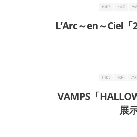
HYDE
K.A.Z
VA
L’Arc～en～Ciel
HYDE
KEN
L'AR
VAMPS「HALLO
展示