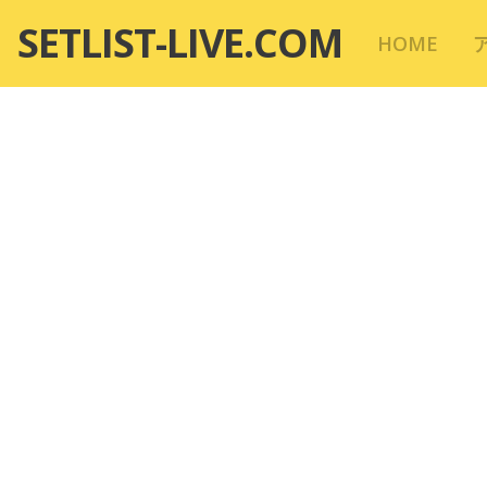
コ
SETLIST-LIVE.COM
HOME
ン
テ
ン
ツ
へ
移
動