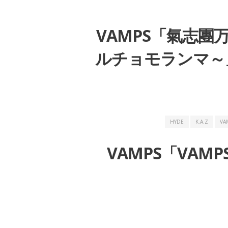
VAMPS「氣志團
ルチョモランマ～」
HYDE
K.A.Z
VA
VAMPS「VAMPS