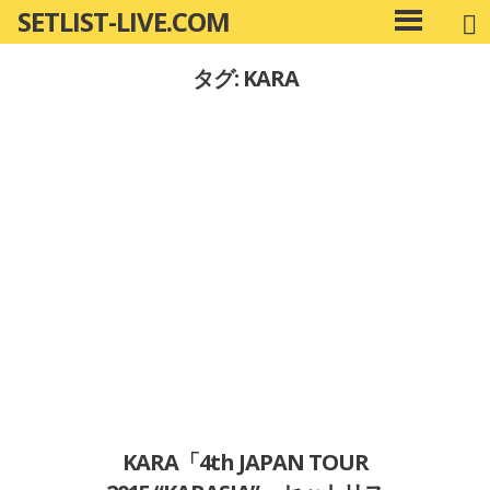
SETLIST-LIVE.COM
コ
メ
ン
イ
タグ: KARA
ン
テ
メ
ン
ニ
ツ
ュ
へ
ー
移
動
KARA「4th JAPAN TOUR