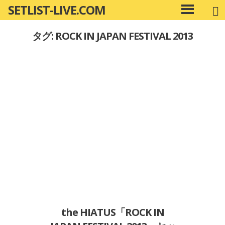
SETLIST-LIVE.COM
コ
メ
ン
イ
タグ: ROCK IN JAPAN FESTIVAL 2013
ン
テ
メ
ン
ニ
ツ
ュ
へ
ー
移
動
the HIATUS「ROCK IN