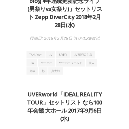
blog 4年連続更新記念ライブ
(男祭りvs女祭り)」セットリス
ト Zepp DiverCity 2018年2月
28日(水)
投稿日:
2018年2月28日
in
UVERworld
TAKUYA∞
UV
UVER
UVERWORLD
UW
ウーバー
ウーバーワールド
信人
克哉
彰
真太郎
UVERworld「IDEAL REALITY
TOUR」セットリスト なら100
年会館 大ホール 2017年9月6日
(水)