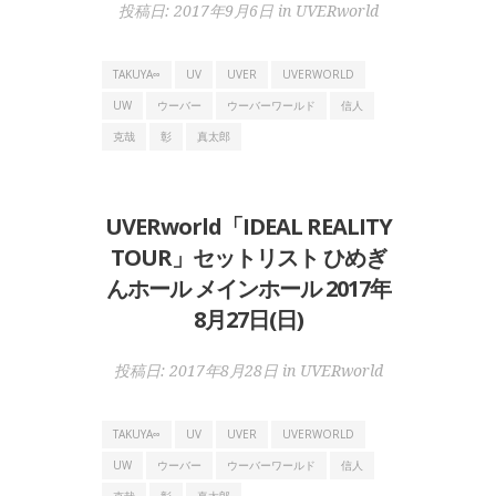
投稿日:
2017年9月6日
in
UVERworld
TAKUYA∞
UV
UVER
UVERWORLD
UW
ウーバー
ウーバーワールド
信人
克哉
彰
真太郎
UVERworld「IDEAL REALITY
TOUR」セットリスト ひめぎ
んホール メインホール 2017年
8月27日(日)
投稿日:
2017年8月28日
in
UVERworld
TAKUYA∞
UV
UVER
UVERWORLD
UW
ウーバー
ウーバーワールド
信人
克哉
彰
真太郎