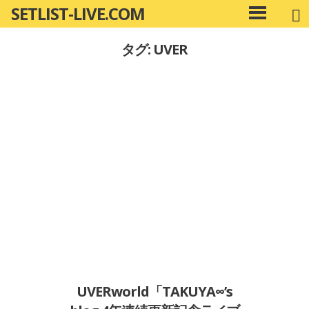
SETLIST-LIVE.COM
コ
メ
ン
イ
タグ: UVER
ン
テ
メ
ン
ニ
ツ
ュ
へ
ー
移
動
UVERworld「TAKUYA∞’s