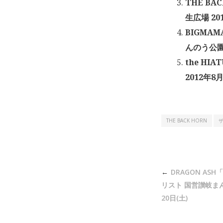
THE BA
生広場 20
BIGMAM
んのう公園内
the HI
2012年8月
THE BACK HORN
投
DRAGON ASH
稿
リスト 国営讃岐まん
ナ
20日(土)
ビ