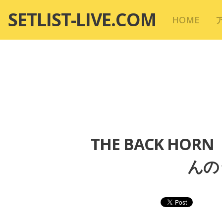
コ
SETLIST-LIVE.COM
HOME
ン
テ
ン
ツ
へ
移
動
THE BACK HO
んの