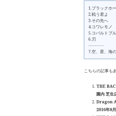
1.ブラックホ
2.戦う君よ
3.その先へ
4.コワレモノ
5.コバルトブ
6.刃
----------
7.空、星、海
こちらの記事も
THE BA
園内 芝生広
Dragon
2016年8月