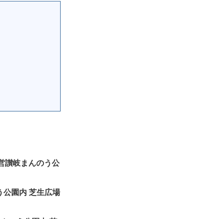
t 国営讃岐まんのう公
のう公園内 芝生広場