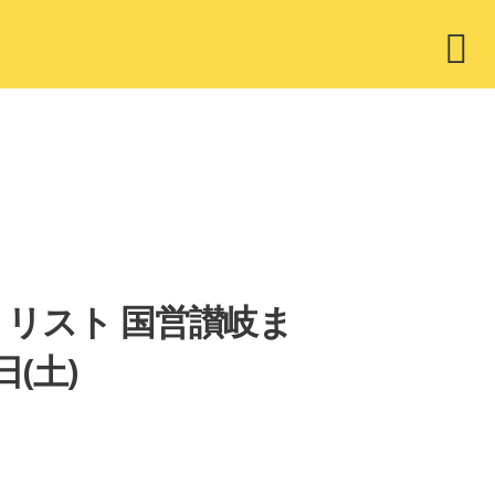
ウ
ィ
ジ
ェ
ッ
ト
セットリスト 国営讃岐ま
(土)