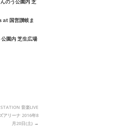
岐まんのう公園内 芝
s at 国営讃岐ま
のう公園内 芝生広場
TATION 音楽LIVE
アリーナ 2016年8
月20日(土)