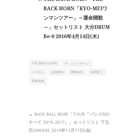
BACK HORN「KYO-MEIワ
ンマンツアー」～運命開歌
～」セットリスト 大分DRUM
Be-0 2016年4月14日(木)
THE BACK HORN
ザ・バックホーン
バクホン
山田将司
岡峰光舟
松田晋二
菅波栄純
投
BASE BALL BEAR「TOUR「バンドBの
稿
すべて 2016-2017」」セットリスト 下北
ナ
沢GARAGE 2016年11月11日(金)