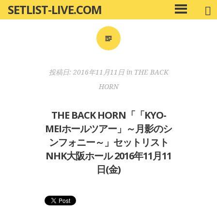
SETLIST-LIVE.COM
コ
メ
ン
イ
ン
テ
メ
ン
ニ
ツ
投稿日:
2016年11月11日
in
THE BACK
ュ
へ
ー
HORN
移
動
THE BACK HORN「「KYO-
MEIホールツアー」～月影のシ
ンフォニー～」セットリスト
NHK大阪ホール 2016年11月11
日(金)