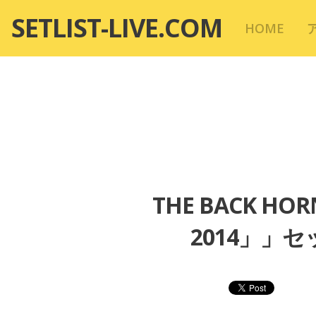
コ
SETLIST-LIVE.COM
HOME
ン
テ
ン
ツ
へ
移
動
THE BACK H
2014」」セッ