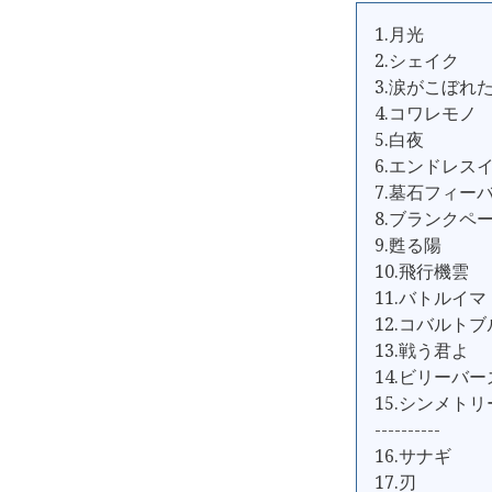
1.月光
2.シェイク
3.涙がこぼれ
4.コワレモノ
5.白夜
6.エンドレス
7.墓石フィー
8.ブランクペ
9.甦る陽
10.飛行機雲
11.バトルイマ
12.コバルト
13.戦う君よ
14.ビリーバー
15.シンメトリ
----------
16.サナギ
17.刃