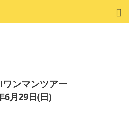
ウ
ィ
ジ
ェ
ッ
ト
-MEIワンマンツアー
年6月29日(日)