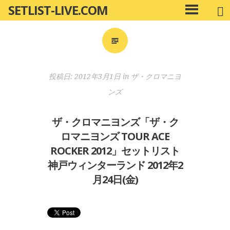
SETLIST-LIVE.COM
コ
メ
ン
イ
ン
テ
メ
ン
ニ
ツ
投稿日:
2012年3月1日
in
ザ・クロマニヨ
ュ
へ
ー
ンズ
移
動
ザ・クロマニヨンズ「ザ・ク
ロマニヨンズ TOUR ACE
ROCKER 2012」セットリスト
神戸ウィンターランド 2012年2
月24日(金)