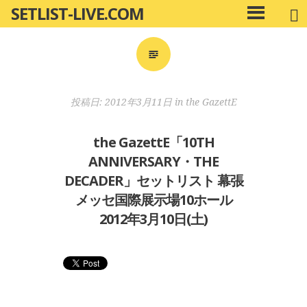
SETLIST-LIVE.COM
コ
メ
ン
イ
ン
テ
メ
ン
ニ
ツ
投稿日:
2012年3月11日
in
the GazettE
ュ
へ
ー
移
the GazettE「10TH
動
ANNIVERSARY・THE
DECADER」セットリスト 幕張
メッセ国際展示場10ホール
2012年3月10日(土)