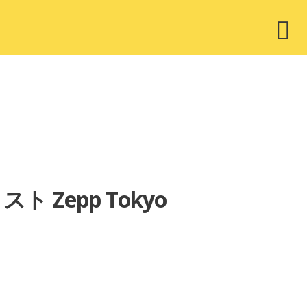
ウ
ィ
ジ
ェ
ッ
ト
リスト Zepp Tokyo