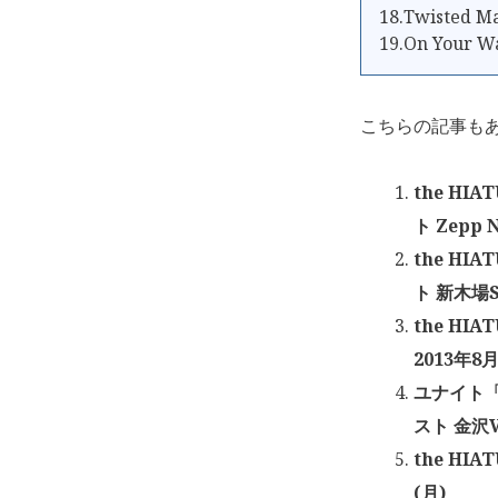
18.Twisted M
19.On Your 
こちらの記事も
the HIA
ト Zepp 
the HIA
ト 新木場S
the HI
2013年8
ユナイト「
スト 金沢VA
the HI
(月)