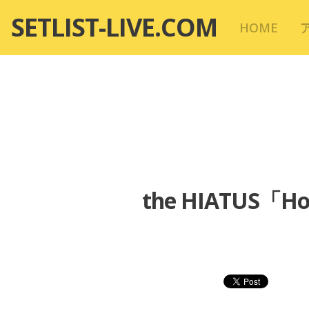
コ
SETLIST-LIVE.COM
HOME
ン
テ
ン
ツ
へ
移
動
the HIATUS「Ho