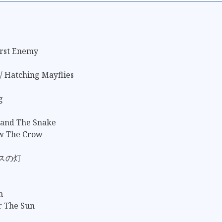
rst Enemy
 / Hatching Mayflies
g
 and The Snake
ow The Crow
ウスの灯
h
r The Sun