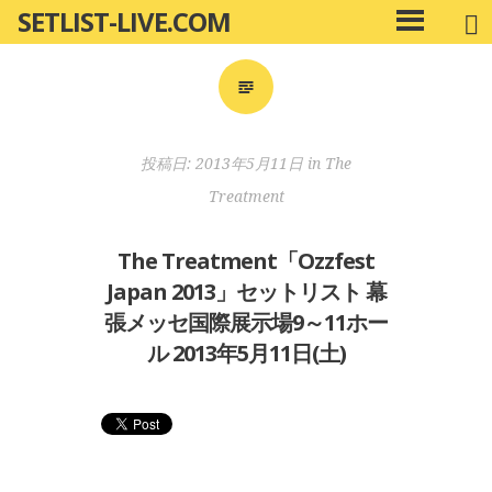
SETLIST-LIVE.COM
コ
メ
ン
イ
ン
テ
メ
ン
ニ
ツ
投稿日:
2013年5月11日
in
The
ュ
へ
ー
Treatment
移
動
The Treatment「Ozzfest
Japan 2013」セットリスト 幕
張メッセ国際展示場9～11ホー
ル 2013年5月11日(土)