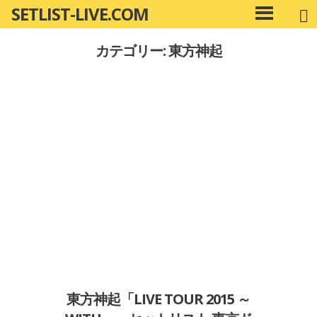
SETLIST-LIVE.COM
コ
メ
ン
イ
カテゴリー: 東方神起
ン
テ
メ
ン
ニ
ツ
ュ
へ
ー
移
動
東方神起「LIVE TOUR 2015 ～