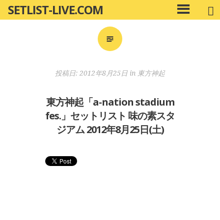
SETLIST-LIVE.COM
コ
メ
ン
イ
ン
テ
メ
ン
ニ
ツ
投稿日:
2012年8月25日
in
東方神起
ュ
へ
ー
移
東方神起「a-nation stadium
動
fes.」セットリスト 味の素スタ
ジアム 2012年8月25日(土)