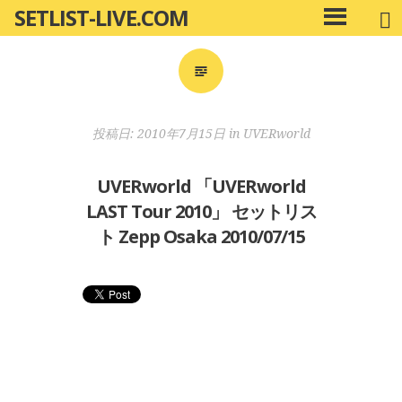
SETLIST-LIVE.COM
コ
メ
ン
イ
ン
テ
メ
ン
ニ
ツ
投稿日:
2010年7月15日
in
UVERworld
ュ
へ
ー
移
UVERworld 「UVERworld
動
LAST Tour 2010」 セットリス
ト Zepp Osaka 2010/07/15