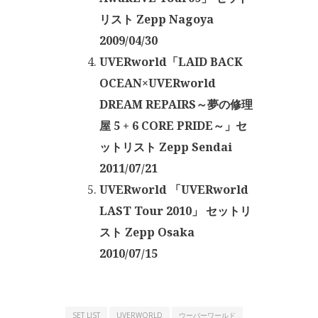
リスト Zepp Nagoya
2009/04/30
UVERworld「LAID BACK
OCEAN×UVERworld
DREAM REPAIRS～夢の修理
屋 5 + 6 CORE PRIDE～」セ
ットリスト Zepp Sendai
2011/07/21
UVERworld 「UVERworld
LAST Tour 2010」 セットリ
スト Zepp Osaka
2010/07/15
SET LIST
UVERWORLD
ウーバーワールド