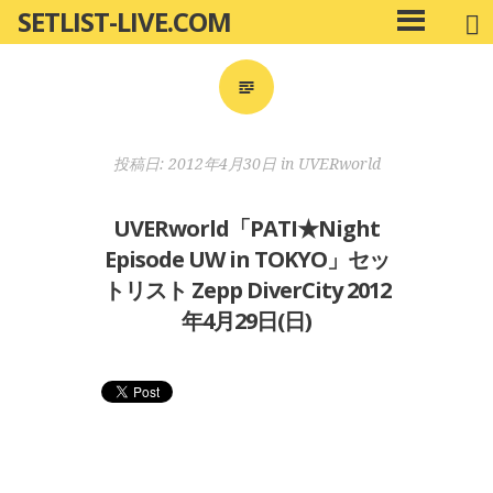
SETLIST-LIVE.COM
コ
メ
ン
イ
ン
テ
メ
ン
ニ
ツ
投稿日:
2012年4月30日
in
UVERworld
ュ
へ
ー
移
UVERworld「PATI★Night
動
Episode UW in TOKYO」セッ
トリスト Zepp DiverCity 2012
年4月29日(日)