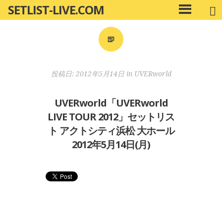
SETLIST-LIVE.COM
コ
メ
ン
イ
ン
テ
メ
ン
ニ
ツ
投稿日:
2012年5月14日
in
UVERworld
ュ
へ
ー
移
UVERworld「UVERworld
動
LIVE TOUR 2012」セットリス
ト アクトシティ浜松 大ホール
2012年5月14日(月)