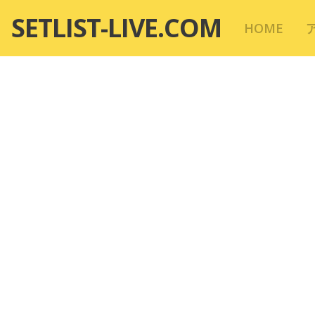
コ
SETLIST-LIVE.COM
HOME
ン
テ
ン
ツ
へ
移
動