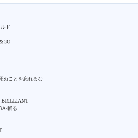
ールド
N&GO
ず死ぬことを忘れるな
 BRILLIANT
UBA-斬る
E