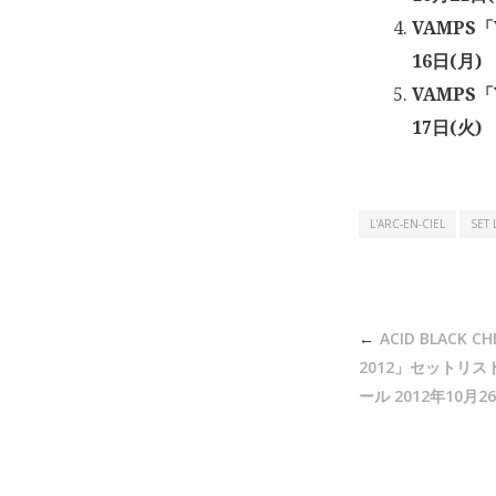
VAMPS「V
16日(月)
VAMPS「V
17日(火)
L'ARC-EN-CIEL
SET 
投
ACID BLACK C
稿
2012」セットリス
ナ
ール 2012年10月26
ビ
ゲ