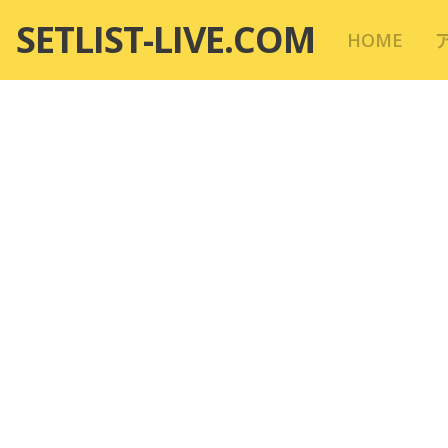
コ
SETLIST-LIVE.COM
HOME
ン
テ
ン
ツ
へ
移
動