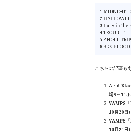
1.MIDNIGHT 
2.HALLOWEE
3.Lucy in the
4.TROUBLE
5.ANGEL TRI
6.SEX BLOOD
こちらの記事も
Acid B
場9～11ホ
VAMPS「
10月20日(
VAMPS「
10月21日(